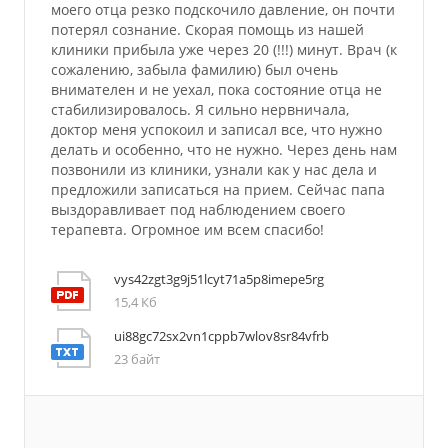
моего отца резко подскочило давление, он почти
потерял сознание. Скорая помощь из нашей
клиники прибыла уже через 20 (!!!) минут. Врач (к
сожалению, забыла фамилию) был очень
внимателен и не уехал, пока состояние отца не
стабилизировалось. Я сильно нервничала,
доктор меня успокоил и записал все, что нужно
делать и особенно, что не нужно. Через день нам
позвонили из клиники, узнали как у нас дела и
предложили записаться на прием. Сейчас папа
выздоравливает под наблюдением своего
терапевта. Огромное им всем спасибо!
vys42zgt3g9j51lcyt71a5p8imepe5rg
15,4 Кб
ui88gc72sx2vn1cppb7wlov8sr84vfrb
23 байт